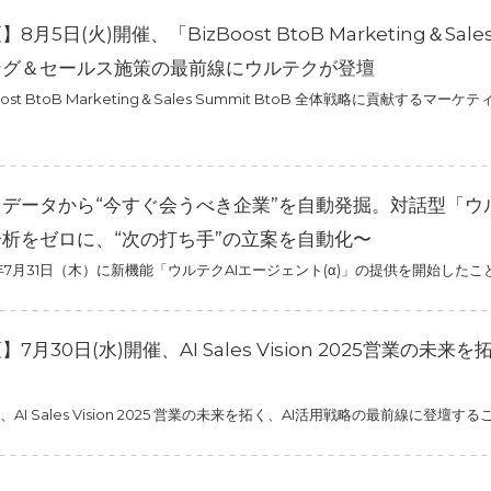
月5日(火)開催、「BizBoost BtoB Marketing＆Sal
ング＆セールス施策の最前線にウルテクが登壇
ost BtoB Marketing＆Sales Summit BtoB 全体戦略に貢献
トデータから“今すぐ会うべき企業”を自動発掘。対話型「ウル
析をゼロに、“次の打ち手”の立案を自動化〜
年7月31日（木）に新機能「ウルテクAIエージェント(α)」の提供を開始した
7月30日(水)開催、AI Sales Vision 2025営業の
I Sales Vision 2025 営業の未来を拓く、AI活用戦略の最前線に登壇