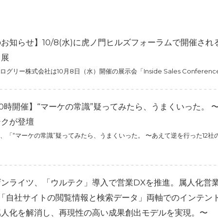
らせ】10/8(水)に虎ノ門ヒルズフォーラムで開催される「Insid
出展
リー株式会社は10月8日（水）開催の展示会「Inside Sales Confere
木)10時開催】“マーケの常識”疑ってみたら、うまくいった。
テクが登壇
、「“マーケの常識”疑ってみたら、うまくいった。 〜あえて逆を行った12
ザンライツ、「ウルテク」導入で営業DXを推進。属人化営
〜「自社サイトの閲覧情報と検索データ」両軸でのインテン
属人化を解消し、再現性の高い成果創出モデルを実現。〜