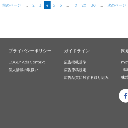
前のページ
...
2
3
4
5
6
...
10
20
30
...
次のページ
プライバシーポリシー
ガイドライン
関
LOGLY Ads Context
広告掲載基準
mo
転
個人情報の取扱い
広告原稿規定
株式
広告品質に対する取り組み