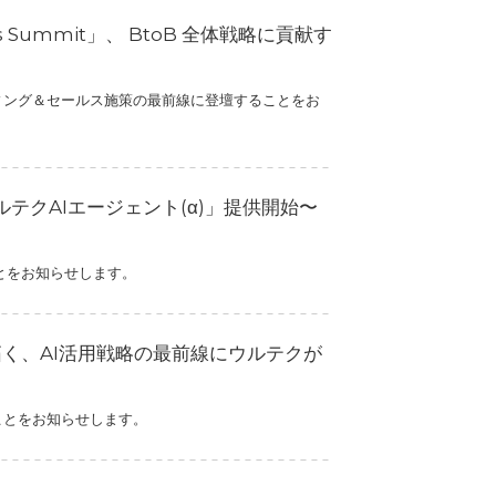
es Summit」、 BtoB 全体戦略に貢献す
するマーケティング＆セールス施策の最前線に登壇することをお
テクAIエージェント(α)」提供開始〜
ことをお知らせします。
未来を拓く、AI活用戦略の最前線にウルテクが
することをお知らせします。