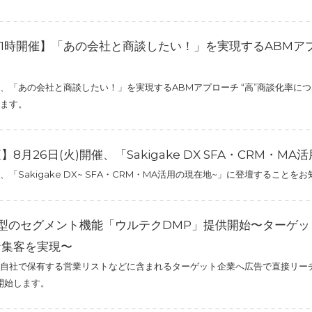
水)11時開催】「あの会社と商談したい！」を実現するABMア
、「あの会社と商談したい！」を実現するABMアプローチ “高”商談化率に
ます。
8月26日(火)開催、「Sakigake DX SFA・CRM・
「Sakigake DX~ SFA・CRM・MA活用の現在地~」に登壇することを
化型のセグメント機能「ウルテクDMP」提供開始〜ターゲ
な集客を実現〜
自社で保有する営業リストなどに含まれるターゲット企業へ広告で直接リーチ
開始します。