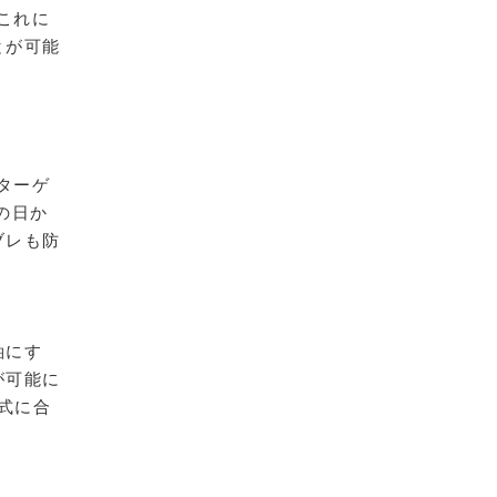
これに
とが可能
ターゲ
の日か
ブレも防
軸にす
が可能に
式に合