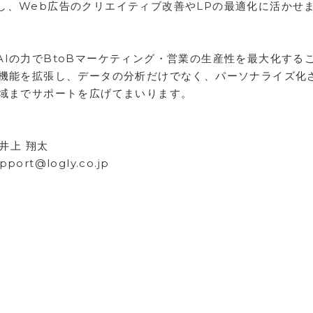
し、Web広告のクリエイティブ改善やLPの最適化に活かせ
Iの力でBtoBマーケティング・営業の生産性を最大化する
の機能を拡張し、データの分析だけでなく、パーソナライズ化
領域までサポートを広げてまいります。
井上 翔太
ort@logly.co.jp