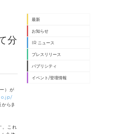
最新
お知らせ
て分
IR ニュース
プレスリリース
パブリシティ
イベント/登壇情報
リー）が
co.jp/
版からβ
す。これ