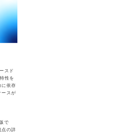
ースド
材特性を
力に依存
ケースが
版で
観点の詳