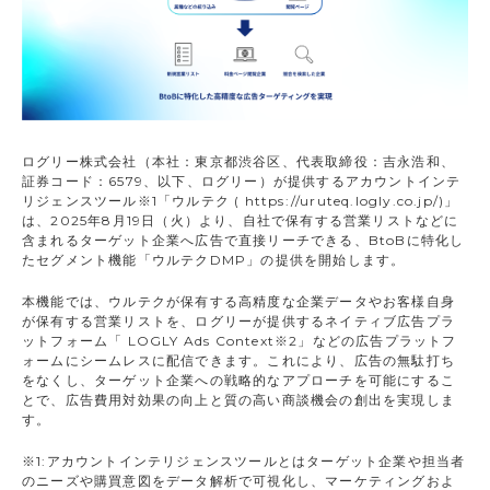
ログリー株式会社（本社：東京都渋谷区、代表取締役：吉永浩和、
証券コード：6579、以下、ログリー）が提供するアカウントインテ
リジェンスツール※1「ウルテク ( https://uruteq.logly.co.jp/)」
は、2025年8月19日（火）より、自社で保有する営業リストなどに
含まれるターゲット企業へ広告で直接リーチできる、BtoBに特化し
たセグメント機能「ウルテクDMP」の提供を開始します。
本機能では、ウルテクが保有する高精度な企業データやお客様自身
が保有する営業リストを、ログリーが提供するネイティブ広告プラ
ットフォーム「 LOGLY Ads Context※2」などの広告プラットフ
ォームにシームレスに配信できます。これにより、広告の無駄打ち
をなくし、ターゲット企業への戦略的なアプローチを可能にするこ
とで、広告費用対効果の向上と質の高い商談機会の創出を実現しま
す。
※1:アカウントインテリジェンスツールとはターゲット企業や担当者
のニーズや購買意図をデータ解析で可視化し、マーケティングおよ