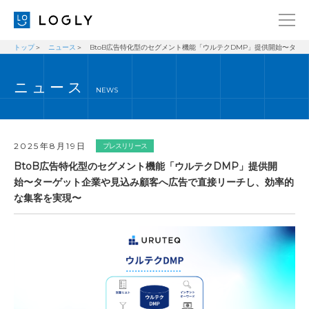
トップ
ニュース
BtoB広告特化型のセグメント機能「ウルテクDMP」提供開始〜タ
企業情報
LANGUAGE
ニュース
経営理念
ENGLISH
NEWS
メッセージ
日本語
健康経営宣言
2025年8月19日
プレスリリース
ニュース
BtoB広告特化型のセグメント機能「ウルテクDMP」提供開
始〜ターゲット企業や見込み顧客へ広告で直接リーチし、効率的
ブログ
な集客を実現〜
事業内容
採用情報
IR
お問い合わせ