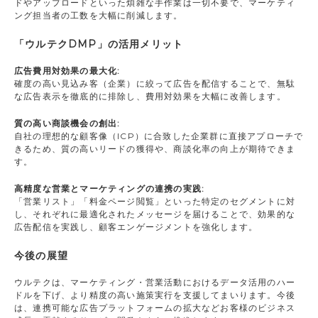
ドやアップロードといった煩雑な手作業は一切不要で、マーケティ
ング担当者の工数を大幅に削減します。
「ウルテクDMP」の活用メリット
広告費用対効果の最大化:
確度の高い見込み客（企業）に絞って広告を配信することで、無駄
な広告表示を徹底的に排除し、費用対効果を大幅に改善します。
質の高い商談機会の創出:
自社の理想的な顧客像（ICP）に合致した企業群に直接アプローチで
きるため、質の高いリードの獲得や、商談化率の向上が期待できま
す。
高精度な営業とマーケティングの連携の実践:
「営業リスト」「料金ページ閲覧」といった特定のセグメントに対
し、それぞれに最適化されたメッセージを届けることで、効果的な
広告配信を実践し、顧客エンゲージメントを強化します。
今後の展望
ウルテクは、マーケティング・営業活動におけるデータ活用のハー
ドルを下げ、より精度の高い施策実行を支援してまいります。今後
は、連携可能な広告プラットフォームの拡大などお客様のビジネス