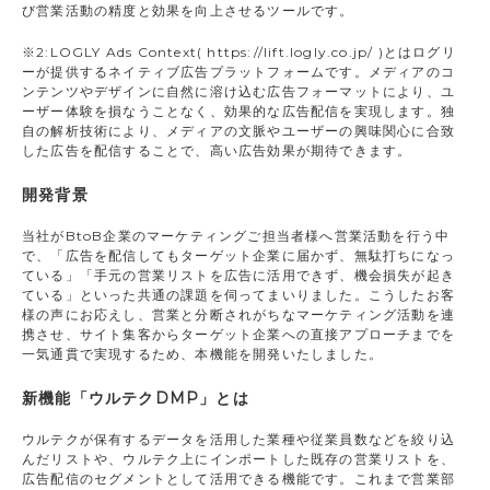
び営業活動の精度と効果を向上させるツールです。
※2:LOGLY Ads Context( https://lift.logly.co.jp/ )とはログリ
ーが提供するネイティブ広告プラットフォームです。メディアのコ
ンテンツやデザインに自然に溶け込む広告フォーマットにより、ユ
ーザー体験を損なうことなく、効果的な広告配信を実現します。独
自の解析技術により、メディアの文脈やユーザーの興味関心に合致
した広告を配信することで、高い広告効果が期待できます。
開発背景
当社がBtoB企業のマーケティングご担当者様へ営業活動を行う中
で、「広告を配信してもターゲット企業に届かず、無駄打ちになっ
ている」「手元の営業リストを広告に活用できず、機会損失が起き
ている」といった共通の課題を伺ってまいりました。こうしたお客
様の声にお応えし、営業と分断されがちなマーケティング活動を連
携させ、サイト集客からターゲット企業への直接アプローチまでを
一気通貫で実現するため、本機能を開発いたしました。
新機能「ウルテクDMP」とは
ウルテクが保有するデータを活用した業種や従業員数などを絞り込
んだリストや、ウルテク上にインポートした既存の営業リストを、
広告配信のセグメントとして活用できる機能です。これまで営業部