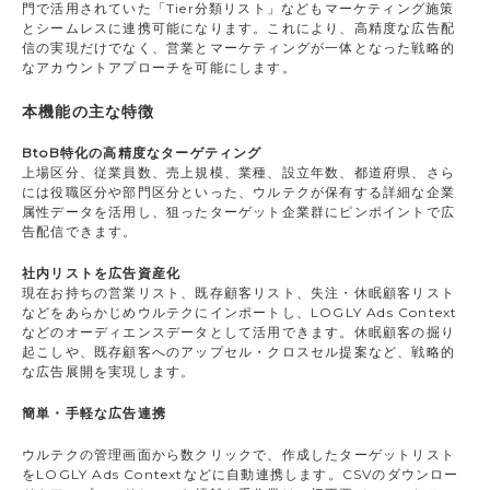
門で活用されていた「Tier分類リスト」などもマーケティング施策
とシームレスに連携可能になります。これにより、高精度な広告配
信の実現だけでなく、営業とマーケティングが一体となった戦略的
なアカウントアプローチを可能にします。
本機能の主な特徴
BtoB特化の高精度なターゲティング
上場区分、従業員数、売上規模、業種、設立年数、都道府県、さら
には役職区分や部門区分といった、ウルテクが保有する詳細な企業
属性データを活用し、狙ったターゲット企業群にピンポイントで広
告配信できます。
社内リストを広告資産化
現在お持ちの営業リスト、既存顧客リスト、失注・休眠顧客リスト
などをあらかじめウルテクにインポートし、LOGLY Ads Context
などのオーディエンスデータとして活用できます。休眠顧客の掘り
起こしや、既存顧客へのアップセル・クロスセル提案など、戦略的
な広告展開を実現します。
簡単・手軽な広告連携
ウルテクの管理画面から数クリックで、作成したターゲットリスト
をLOGLY Ads Contextなどに自動連携します。CSVのダウンロー