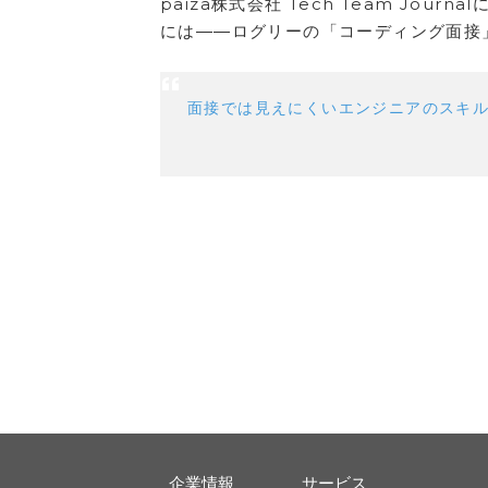
paiza株式会社 Tech Team J
には――ログリーの「コーディング面接
面接では見えにくいエンジニアのスキル
企業情報
サービス