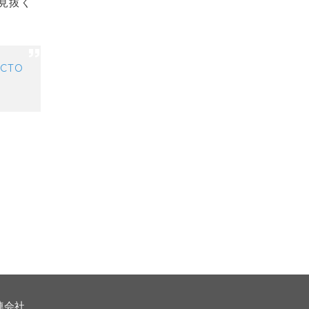
を見抜く
CTO
連会社