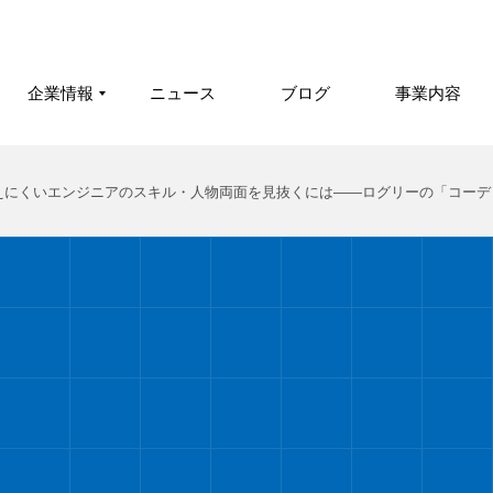
企業情報
ニュース
ブログ
事業内容
、「面接では見えにくいエンジニアのスキル・人物両面を見抜くには――ログリーの「