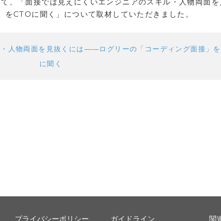
ournalにて、「面接では見えにくいエンジニアのスキル・人物両面
」をCTOに聞く」について取材していただきました。
・人物両面を見抜くには――ログリーの「コーディング面接」を
に聞く
プライバシーポリシー
ガイドライン
関