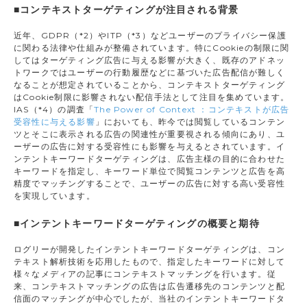
■コンテキストターゲティングが注目される背景
近年、GDPR（*2）やITP（*3）などユーザーのプライバシー保護
に関わる法律や仕組みが整備されています。特にCookieの制限に関
してはターゲティング広告に与える影響が大きく、既存のアドネッ
トワークではユーザーの行動履歴などに基づいた広告配信が難しく
なることが想定されていることから、コンテキストターゲティング
はCookie制限に影響されない配信手法として注目を集めています。
IAS（*4）の調査「
The Power of Context ：コンテキストが広告
受容性に与える影響
」においても、昨今では閲覧しているコンテン
ツとそこに表示される広告の関連性が重要視される傾向にあり、ユ
ーザーの広告に対する受容性にも影響を与えるとされています。イ
ンテントキーワードターゲティングは、広告主様の目的に合わせた
キーワードを指定し、キーワード単位で閲覧コンテンツと広告を高
精度でマッチングすることで、ユーザーの広告に対する高い受容性
を実現しています。
■インテントキーワードターゲティングの概要と期待
ログリーが開発したインテントキーワードターゲティングは、コン
テキスト解析技術を応用したもので、指定したキーワードに対して
様々なメディアの記事にコンテキストマッチングを行います。従
来、コンテキストマッチングの広告は広告遷移先のコンテンツと配
信面のマッチングが中心でしたが、当社のインテントキーワードタ