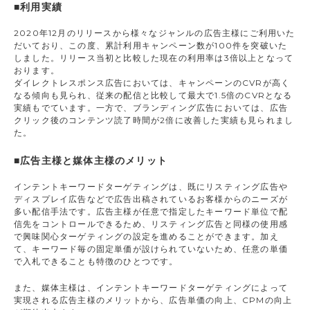
■利用実績
2020年12月のリリースから様々なジャンルの広告主様にご利用いた
だいており、この度、累計利用キャンペーン数が100件を突破いた
しました。リリース当初と比較した現在の利用率は3倍以上となって
おります。
ダイレクトレスポンス広告においては、キャンペーンのCVRが高く
なる傾向も見られ、従来の配信と比較して最大で1.5倍のCVRとなる
実績もでています。一方で、ブランディング広告においては、広告
クリック後のコンテンツ読了時間が2倍に改善した実績も見られまし
た。
■広告主様と媒体主様のメリット
インテントキーワードターゲティングは、既にリスティング広告や
ディスプレイ広告などで広告出稿されているお客様からのニーズが
多い配信手法です。広告主様が任意で指定したキーワード単位で配
信先をコントロールできるため、リスティング広告と同様の使用感
で興味関心ターゲティングの設定を進めることができます。加え
て、キーワード毎の固定単価が設けられていないため、任意の単価
で入札できることも特徴のひとつです。
また、媒体主様は、インテントキーワードターゲティングによって
実現される広告主様のメリットから、広告単価の向上、CPMの向上