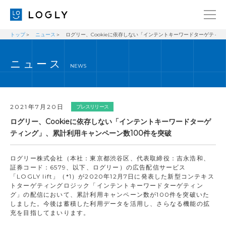
トップ
ニュース
ログリー、Cookieに依存しない「インテントキーワードターゲティン
企業情報
LANGUAGE
ニュース
経営理念
ENGLISH
NEWS
メッセージ
日本語
健康経営宣言
2021年7月20日
プレスリリース
ニュース
ログリー、Cookieに依存しない「インテントキーワードターゲ
ティング」、累計利用キャンペーン数100件を突破
ブログ
事業内容
ログリー株式会社（本社：東京都渋谷区、代表取締役：吉永浩和、
証券コード：6579、以下、ログリー）の広告配信サービス
採用情報
「LOGLY lift」（*1）が2020年12月7日に発表した新型コンテキス
トターゲティングロジック「インテントキーワードターゲティン
IR
グ」の配信において、累計利用キャンペーン数が100件を突破いた
しました。今後は蓄積した利用データを活用し、さらなる機能の拡
お問い合わせ
充を目指してまいります。