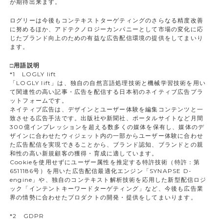
が期待出来ます。
ログリーは今後もコンテキストターゲティングのさらなる精度改善
に努めるほか、アドテクノロジーカンパニーとして市場の変化に応
じたブランド向上のための有益な広告配信環境の提供をしてまいり
ます。
□用語説明
*1 LOGLY lift
「LOGLY lift」は、独自の自然言語処理技術と機械学習技術を用い
て関連性の高い記事・広告を配信する日本初のネイティブ広告プラ
ットフォームです。
ネイティブ広告は、デザインとユーザー体験を編集コンテンツと一
致させる広告手法です。出版社や新聞社、ポータルサイトなど月間
300億インプレッションを超える数多くの媒体を保有し、媒体のデ
ザインに合わせたウィジェット内の一部からユーザー体験に合わせ
た広告配信を実現できることから、ブランド認知、ブランドとの親
和性の高い新規顧客の獲得・育成に適しています。
Cookieを使用せずにユーザー属性を推定する特許技術（特許：第
6511186号）を用いた広告配信最適化エンジン「SYNAPSE D-
engine」や、独自のコンテキスト解析技術を応用した新型配信ロジ
ック「インテントキーワードターゲティング」など、今後も広告業
界の情勢に合わせたプロダクトの開発・提供をしてまいります。
*2 GDPR