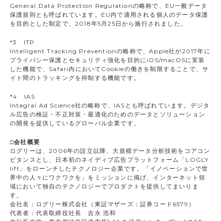
General Data Protection Regulationの略称で、EU一般データ
保護規則とも呼ばれています。EU内で適用される個人のデータ保護
を目的とした制定で、2018年5月25日から施行されました。
*3 ITP
Intelligent Tracking Preventionの略称で、Apple社が2017年に
プライバシー保護とセキュリティ強化を目的にiOS/macOSに実装
した機能で、Safari内においてCookieの働きを制限することで、サ
イト間のトラッキングを抑制する機能です。
*4 IAS
Integral Ad Science社の略称で、IASとも呼ばれています。デジタ
ル広告の検証・不正対策・最適化のためのデータとソリューション
の開発を提供しているグローバル企業です。
□会社概要
ログリーは、2006年の設立以降、大規模データ分析技術をコアコン
ピタンスとし、日本初のネイディブ広告プラットフォーム「LOGLY
lift」をローンチしたテクノロジー企業です。「イノベーションで世
界中の人々にワクワクを」をミッションに掲げ、インターネット領
域において独自のテクノロジーでプロダクトを提供してまいりま
す。
会社名：ログリー株式会社（東証マザーズ：証券コード6579）
代表者：代表取締役社長 吉永 浩和