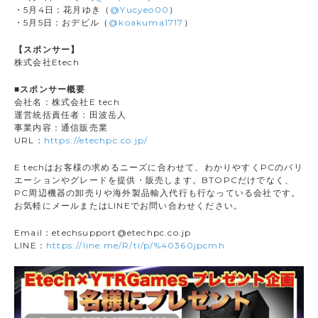
・5月4日：花月ゆき（
@Yucyeo00
）
・5月5日：おデビル（
@koakuma1717
）
【スポンサー】
株式会社Etech
■スポンサー概要
会社名：株式会社E tech
運営統括責任者：田波岳人
事業内容：通信販売業
URL：
https://etechpc.co.jp/
E techはお客様の求めるニーズに合わせて、わかりやすくPCのバリ
エーションやグレードを提供・販売します。BTOPCだけでなく、
PC周辺機器の卸売りや海外製品輸入代行も行なっている会社です。
お気軽にメールまたはLINEでお問い合わせください。
Email：etechsupport@etechpc.co.jp
LINE：
https://line.me/R/ti/p/%40360jpcmh