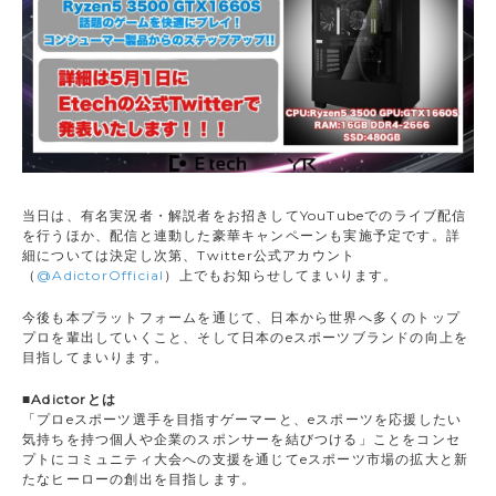
当日は、有名実況者・解説者をお招きしてYouTubeでのライブ配信
を行うほか、配信と連動した豪華キャンペーンも実施予定です。詳
細については決定し次第、Twitter公式アカウント
（
@AdictorOfficial
）上でもお知らせしてまいります。
今後も本プラットフォームを通じて、日本から世界へ多くのトップ
プロを輩出していくこと、そして日本のeスポーツブランドの向上を
目指してまいります。
■Adictorとは
「プロeスポーツ選手を目指すゲーマーと、eスポーツを応援したい
気持ちを持つ個人や企業のスポンサーを結びつける」ことをコンセ
プトにコミュニティ大会への支援を通じてeスポーツ市場の拡大と新
たなヒーローの創出を目指します。