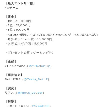
【最大エントリー数】
40チーム
【賞金】
・1位：30,000円
・2位：15,000円
・3位：9,000円
1
・Adictor優勝レイズ：21,000AdictorCoin
（7,000AC×3名）
・最多キルE tech賞：10,000円
・おデビルMVP賞：5,000円
・プレゼント企画：ゲーミングPC
【主催】
YTR Gaming（
@YTRclan_jp
）
【運営協力】
RuinZ/RZ（
@Team_RuinZ
）
【実況】
リアス（
@Rious_Vtuber
）
【解説】
・5月3日：Rap1（
@Rap1selF
）