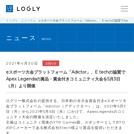
トップ
ニュース
eスポーツ大会プラットフォーム「Adictor」、E techの協賛でApe
企業情報
LANGUAGE
ニュース
経営理念
ENGLISH
NEWS
メッセージ
日本語
健康経営宣言
2021年4月30日
お知らせ
ニュース
eスポーツ大会プラットフォーム「Adictor」、E techの協賛で
Apex Legendsの賞品・賞金付きコミュニティ大会を5月3日
ブログ
（月）より開催
事業内容
ログリー株式会社の提供する、日本初の全大会賞金付きeスポーツ大
採用情報
会プラットフォーム「Adictor（アディクター）」は、2021年5月3
日（月）から2021年5月5日（水）にかけて、ApexLegendsのコミ
IR
ュニティ大会の開催を決定いたしました。
主催はコミュニティ団体のYTR Games様、スポンサーとしてBTO
お問い合わせ
のPCメーカーである株式会社Etech様より賞品を提供いただきま
す。