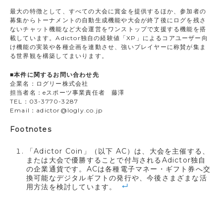
最大の特徴として、すべての大会に賞金を提供するほか、参加者の
募集からトーナメントの自動生成機能や大会が終了後にログを残さ
ないチャット機能など大会運営をワンストップで支援する機能を搭
載しています。Adictor独自の経験値「XP」によるコアユーザー向
け機能の実装や各種企画を連動させ、強いプレイヤーに称賛が集ま
る世界観を構築してまいります。
■本件に関するお問い合わせ先
企業名：ログリー株式会社
担当者名：eスポーツ事業責任者 藤澤
TEL：03-3770-3287
Email：adictor@logly.co.jp
Footnotes
「Adictor Coin」（以下 AC）は、大会を主催する、
または大会で優勝することで付与されるAdictor独自
の企業通貨です。ACは各種電子マネー・ギフト券へ交
換可能なデジタルギフトの発行や、今後さまざまな活
用方法を検討しています。