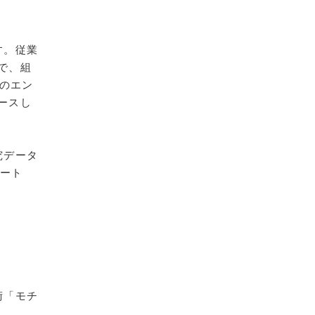
す。従業
で、組
織のエン
ースし
究データ
ポート
術「モチ