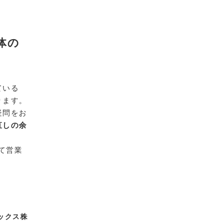
体の
ている
ります。
疑問をお
直しの余
て営業
ックス株