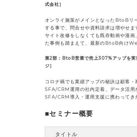
式会社］
オンライ施策がメインとなったBtoB
する事で、問合せや資料請求は増やせま
サイト改修をしなくても既存動画や漫画
た事例も踏まえて、最新のBtoB向けW
第2部：BtoB営業で売上307%アップを
ジ］
コロナ禍でも業績アップの秘訣は顧客・
SFA/CRM運用の社内定着、データ活
SFA/CRM導入・運用支援に携わって
■セミナー概要
タイトル