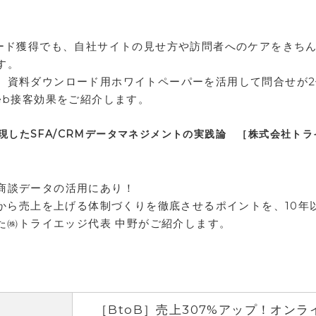
リード獲得でも、自社サイトの見せ方や訪問者へのケアをきち
す。
、資料ダウンロード用ホワイトペーパーを活用して問合せが2
eb接客効果をご紹介します。
実現したSFA/CRMデータマネジメントの実践論 ［株式会社ト
商談データの活用にあり！
用から売上を上げる体制づくりを徹底させるポイントを、10年
きた㈱トライエッジ代表 中野がご紹介します。
［BtoB］売上307%アップ！オンラ