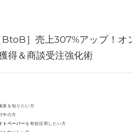
〜［BtoB］売上307%アップ！
獲得＆商談受注強化術
施策を知りたい方
討中の方
イトペーパー
を有効活用したい方