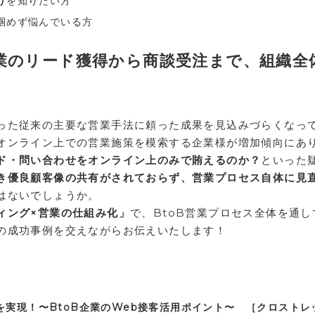
り
を知りたい方
掴めず悩んでいる方
営業のリード獲得から商談受注まで、組織全
った従来の主要な営業手法に頼った成果を見込みづらくなっ
オンライン上での営業施策を模索する企業様が増加傾向にあ
ド・問い合わせをオンライン上のみで賄えるのか？
といった
き優良顧客像の共有がされておらず、営業プロセス自体に見
はないでしょうか。
ィング×営業の仕組み化」
で、BtoB営業プロセス全体を通し
の成功事例を交えながらお伝えいたします！
を実現！〜BtoB企業のWeb接客活用ポイント〜 ［クロストレ