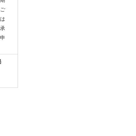
期
ご
は
承
申
務局