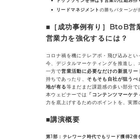
トップラインを伸ばす営業の仕組み作
リードマネジメント
の勝ちパターンが
■［成功事例有り］BtoB
営業力を強化するには？
コロナ禍を機にテレアポ・飛び込みとい
今、デジタルマーケティングを推進し、
一方で
営業活動に必要なだけの新規リー
持ちであったり、
そもそも自社が狙うべ
地が有る
等まだまだ課題感の多い部分で
本ウェビナーでは
「コンテンツマーケテ
力を底上げするためのポイントを、実際
■講演概要
第1部：テレワーク時代でもリード獲得2倍