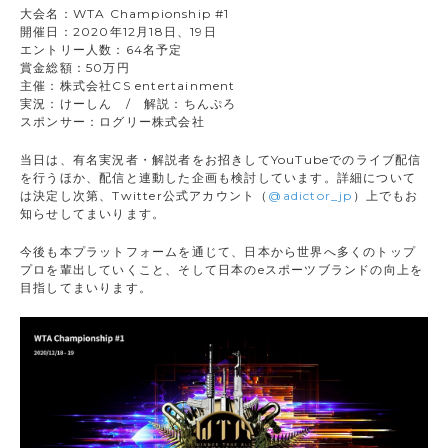
大会名：WTA Championship #1
開催日：2020年12月18日、19日
エントリー人数：64名予定
賞金総額：50万円
主催：株式会社CS entertainment
実況：けーしん / 解説：ちんぷろ
スポンサー：ログリー株式会社
当日は、有名実況者・解説者をお招きしてYouTubeでのライブ配信
を行うほか、配信と連動した企画も検討しています。詳細について
は決定し次第、Twitter公式アカウント（
@adictor_jp
）上でもお
知らせしてまいります。
今後も本プラットフォームを通じて、日本から世界へ多くのトップ
プロを輩出していくこと、そして日本のeスポーツブランドの向上を
目指してまいります。