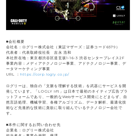
■会社概要
会社名：ログリー株式会社（東証マザーズ：証券コード6579）
代表者：代表取締役社長 吉永 浩和
本社所在地：東京都渋谷区道玄坂1-16-3 渋谷センタープレイス2F
事業内容：メディアテクノロジー事業、アドテクノロジー事業、デ
ータマーケティング事業
URL ：
https://corp.logly.co.jp/
ログリーは、独自の「文脈を理解する技術」を武器にサービスを開
発しています。「LOGLY lift」は日本で最初のネイティブ広告プラ
ットフォームであり、一般的なWebサービス開発にとどまらず、自
然言語処理、機械学習、各種アルゴリズム、データ解析、最適化技
術など先進的な技術に貪欲に取り組んでいるテクノロジー会社で
す。
■本件に関するお問い合わせ先
企業名：ログリー株式会社
担当者名：事業企画部 藤澤