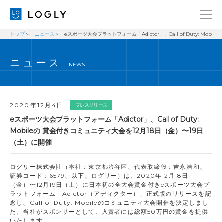
トップ
ニュース
eスポーツ大会プラットフォーム「Adictor」、Call of Duty: Mo
企業情報
LANGUAGE
ニュース
経営理念
ENGLISH
NEWS
メッセージ
日本語
健康経営宣言
2020年12月4日
プレスリリース
ニュース
eスポーツ大会プラットフォーム「Adictor」、Call of Duty:
Mobileの 賞金付きコミュニティ大会を12月18日（金）〜19日
ブログ
（土）に開催
事業内容
ログリー株式会社（本社：東京都渋谷区、代表取締役：吉永浩和、
採用情報
証券コード：6579、以下、ログリー）は、2020年12月18日
（金）〜12月19日（土）に日本初の全大会賞金付きeスポーツ大会プ
IR
ラットフォーム「Adictor（アディクター）」正式版のリリースを記
念し、Call of Duty: Mobileのコミュニティ大会開催を決定しまし
お問い合わせ
た。当社がスポンサーとして、入賞者には総額50万円の賞金を提供
いたします。