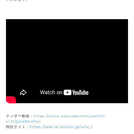
ティザー動画：
https://www.youtube.com/watch?
v=OQmx1NrmtyI
特設サイト：
https://special.adictor.jp/wta_1