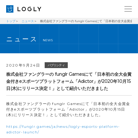
トップ
ニュース
株式会社ファングラーの funglr Gamesにて「日本初の全大会賞金付
企業情報
LANGUAGE
ニュース
経営理念
ENGLISH
NEWS
メッセージ
日本語
健康経営宣言
2020年9月24日
パブリシティ
ニュース
株式会社ファングラーの funglr Gamesにて「日本初の全大会賞
金付きeスポーツプラットフォーム「Adictor」が2020年10月15
ブログ
日(木)にリリース決定！」として紹介いただきました
事業内容
株式会社ファングラーの funglr Gamesにて「日本初の全大会賞金
採用情報
付きeスポーツプラットフォーム「Adictor」が2020年10月15日
(木)にリリース決定！」として紹介いただきました。
IR
https://funglr.games/ja/news/logly-esports-platform-
お問い合わせ
adictor-launch/