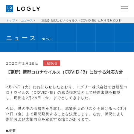
トップ
ニュース
【更新】新型コロナウイルス（COVID-19）に対する対応方針
企業情報
LANGUAGE
ニュース
経営理念
ENGLISH
NEWS
メッセージ
日本語
健康経営宣言
2020年2月28日
お知らせ
ニュース
【更新】新型コロナウイルス（COVID-19）に対する対応方針
ブログ
2月25日（火）にお知らせしたとおり、ログリー株式会社では新型コ
事業内容
ロナウイルス（COVID-19）の感染症対策として時差出勤を推奨
し、期間を2月28日（金）までとしてきました。
採用情報
今回、世の中の情勢等を考慮し、感染拡大のリスクを避けるべく3月
IR
13日（金）まで期間延長することを決定します。なお、状況により
期間および実施内容を変更する場合があります。
お問い合わせ
■概要