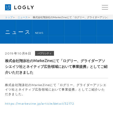
トップ
ニュース
株式会社翔泳社のMarkeZineにて「ログリー、グライダーアソシ
企業情報
LANGUAGE
ニュース
経営理念
ENGLISH
NEWS
メッセージ
日本語
健康経営宣言
2019年10月8日
パブリシティ
ニュース
株式会社翔泳社のMarkeZineにて「ログリー、グライダーアソ
シエイツ社とネイティブ広告領域において事業提携」としてご紹
ブログ
介いただきました
事業内容
株式会社翔泳社のMarkeZineにて「ログリー、グライダーアソシエ
採用情報
イツ社とネイティブ広告領域において事業提携」としてご紹介いた
だきました。
IR
https://markezine.jp/article/detail/32172
お問い合わせ