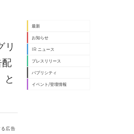
最新
お知らせ
グリ
IR ニュース
告配
プレスリリース
パブリシティ
」と
イベント/登壇情報
する広告