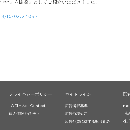
engine」を開発」としてご紹介いただきました。
019/10/03/34097
プライバシーポリシー
ガイドライン
関
LOGLY Ads Context
広告掲載基準
mo
転
個人情報の取扱い
広告原稿規定
株式
広告品質に対する取り組み