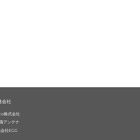
連会社
to株式会社
職アンテナ
会社EGG