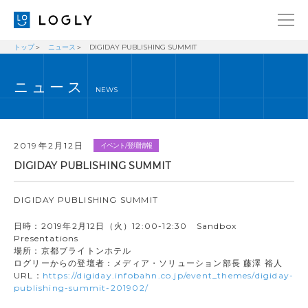
トップ
ニュース
DIGIDAY PUBLISHING SUMMIT
企業情報
LANGUAGE
ニュース
経営理念
ENGLISH
NEWS
メッセージ
日本語
健康経営宣言
2019年2月12日
イベント/登壇情報
ニュース
DIGIDAY PUBLISHING SUMMIT
ブログ
DIGIDAY PUBLISHING SUMMIT
事業内容
日時：2019年2月12日（火）12:00-12:30 Sandbox
採用情報
Presentations
場所：京都ブライトンホテル
IR
ログリーからの登壇者：メディア・ソリューション部長 藤澤 裕人
URL：
https://digiday.infobahn.co.jp/event_themes/digiday-
お問い合わせ
publishing-summit-201902/