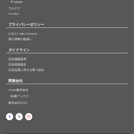
Engage
ウルテク
mureo
プライバシーポリシー
LOGLY Ads Context
個人情報の取扱い
ガイドライン
広告掲載基準
広告原稿規定
広告品質に対する取り組み
関連会社
moto株式会社
転職アンテナ
株式会社EGG