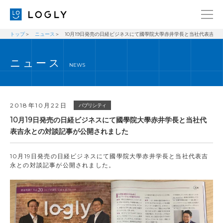
トップ
ニュース
10月19日発売の日経ビジネスにて國學院大學赤井学長と当社代表吉永
企業情報
LANGUAGE
ニュース
経営理念
ENGLISH
NEWS
メッセージ
日本語
健康経営宣言
2018年10月22日
パブリシティ
ニュース
10月19日発売の日経ビジネスにて國學院大學赤井学長と当社代
表吉永との対談記事が公開されました
ブログ
事業内容
10月19日発売の日経ビジネスにて國學院大學赤井学長と当社代表吉
永との対談記事が公開されました。
採用情報
IR
お問い合わせ