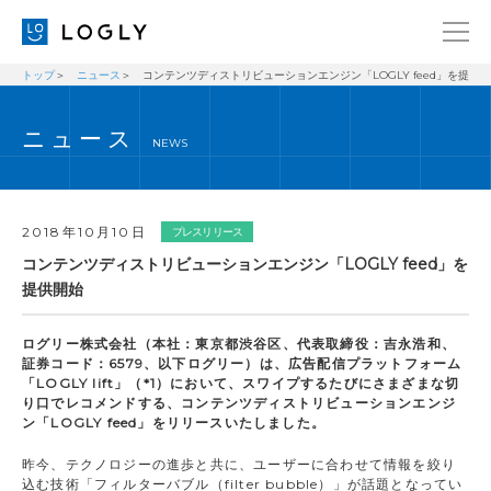
トップ
ニュース
コンテンツディストリビューションエンジン「LOGLY feed」を提供
企業情報
LANGUAGE
ニュース
経営理念
ENGLISH
NEWS
メッセージ
日本語
健康経営宣言
2018年10月10日
プレスリリース
ニュース
コンテンツディストリビューションエンジン「LOGLY feed」を
提供開始
ブログ
事業内容
ログリー株式会社（本社：東京都渋谷区、代表取締役：吉永浩和、
証券コード：6579、以下ログリー）は、広告配信プラットフォーム
採用情報
「LOGLY lift」（*1）において、スワイプするたびにさまざまな切
り口でレコメンドする、コンテンツディストリビューションエンジ
IR
ン「LOGLY feed」をリリースいたしました。
お問い合わせ
昨今、テクノロジーの進歩と共に、ユーザーに合わせて情報を絞り
込む技術「フィルターバブル（filter bubble）」が話題となってい