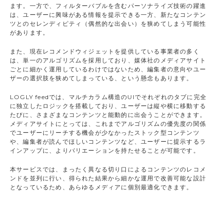
ます。一方で、フィルターバブルを含むパーソナライズ技術の躍進
は、ユーザーに興味がある情報を提示できる一方、新たなコンテン
ツとのセレンディピティ（偶然的な出会い）を狭めてしまう可能性
があります。
また、現在レコメンドウィジェットを提供している事業者の多く
は、単一のアルゴリズムを採用しており、媒体社のメディアサイト
ごとに細かく運用しているわけではないため、編集者の意向やユー
ザーの選択肢を狭めてしまっている、という懸念もあります。
LOGLY feedでは、マルチカラム構造のUIでそれぞれのタブに完全
に独立したロジックを搭載しており、ユーザーは縦や横に移動する
たびに、さまざまなコンテンツと能動的に出会うことができます。
メディアサイトにとっては、これまでアルゴリズムの優先度の関係
でユーザーにリーチする機会が少なかったストック型コンテンツ
や、編集者が読んでほしいコンテンツなど、ユーザーに提示するラ
インアップに、よりバリエーションを持たせることが可能です。
本サービスでは、まったく異なる切り口によるコンテンツのレコメ
ンドを並列に行い、得られた結果から細かな運用で改善可能な設計
となっているため、あらゆるメディアに個別最適化できます。