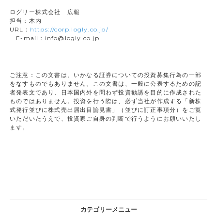
ログリー株式会社 広報
担当：木内
URL：
https://corp.logly.co.jp/
E-mail：info@logly.co.jp
ご注意：この文書は、いかなる証券についての投資募集行為の一部
をなすものでもありません。この文書は、一般に公表するための記
者発表文であり、日本国内外を問わず投資勧誘を目的に作成された
ものではありません。投資を行う際は、必ず当社が作成する「新株
式発行並びに株式売出届出目論見書」（並びに訂正事項分）をご覧
いただいたうえで、投資家ご自身の判断で行うようにお願いいたし
ます。