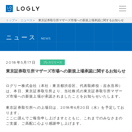
トップ
ニュース
東京証券取引所マザーズ市場への新規上場承認に関するお知らせ
企業情報
LANGUAGE
ニュース
経営理念
ENGLISH
NEWS
メッセージ
日本語
健康経営宣言
2018年5月17日
プレスリリース
ニュース
東京証券取引所マザーズ市場への新規上場承認に関するお知らせ
ブログ
ログリー株式会社（本社：東京都渋谷区、代表取締役：吉永浩和）
事業内容
は、本日、東京証券取引所より、当社株式の東京証券取引所マザー
ズ市場への新規上場が承認されましたことをお知らせいたします。
採用情報
東京証券取引所への上場日は、2018年6月20日（水）を予定してお
IR
ります。
ここに謹んでご報告申し上げますとともに、これまでのみなさまの
お問い合わせ
ご支援、ご高配に心より感謝申し上げます。