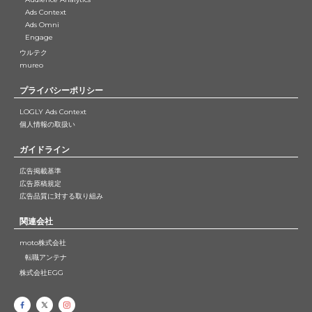
Ads Context
Ads Omni
Engage
ウルテク
mureo
プライバシーポリシー
LOGLY Ads Context
個人情報の取扱い
ガイドライン
広告掲載基準
広告原稿規定
広告品質に対する取り組み
関連会社
moto株式会社
転職アンテナ
株式会社EGG