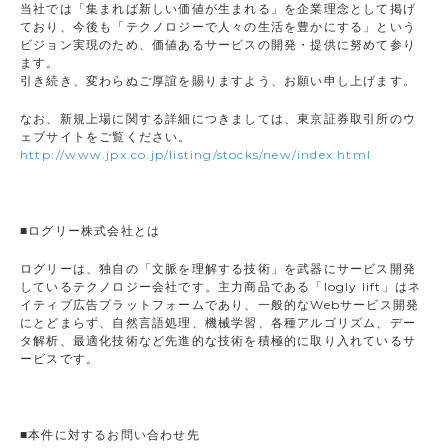
当社では「集まれば新しい価値が生まれる」を企業理念として掲げ
ており、今後も「テクノロジーで人々の生活を豊かにする」という
ビジョン実現のため、価値あるサービスの開発・提供に努めて参り
ます。
引き続き、変わらぬご厚誼を賜りますよう、お願い申し上げます。
なお、新規上場に関する詳細につきましては、東京証券取引所のウ
ェブサイトをご覧ください。
http://www.jpx.co.jp/listing/stocks/new/index.html
■ログリー株式会社とは
ログリーは、独自の「文脈を理解する技術」を武器にサービス開発
しているテクノロジー会社です。主力商品である「logly lift」はネ
イティブ広告プラットフォームであり、一般的なWebサービス開発
にとどまらず、自然言語処理、機械学習、各種アルゴリズム、デー
タ解析、最適化技術など先進的な技術を積極的に取り入れているサ
ービスです。
■本件に対するお問い合わせ先