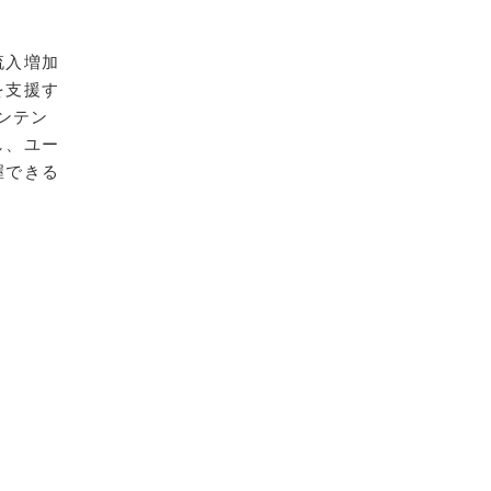
流入増加
を支援す
ンテン
し、ユー
握できる