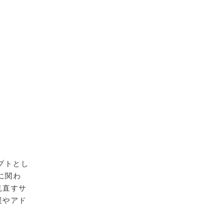
プトとし
に関わ
見直すサ
援やアド