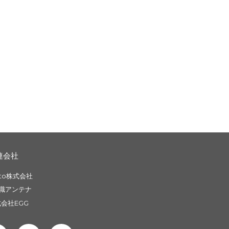
連会社
to株式会社
職アンテナ
会社EGG