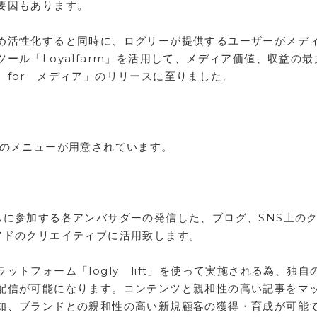
要因もあります。
め活性化すると同時に、ログリーが提供するユーザーがメデ
ール「Loyalfarm」を活用して、メディア価値、収益の最
for メディア」のリリースに至りました。
つのメニューが用意されています。
ムに参加する各アンバサダーの発信した、ブログ、SNS上の
アドのクリエイティブに活用致します。
トフォーム「logly lift」を使って実施される為、独自
配信が可能になります。コンテンツと親和性の高い記事をマ
知、ブランドとの親和性の高い新規顧客の獲得・育成が可能