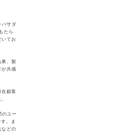
ンバサダ
もたら
だいてお
結果、製
方が共感
潜在顧客
た。
問のユー
です。ま
化などの