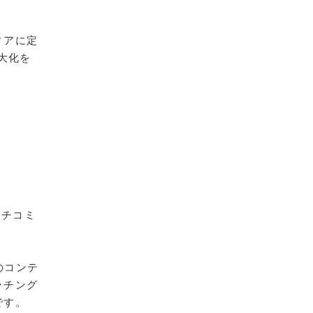
ィアに定
大化を
クチコミ
のコンテ
ッチング
です。