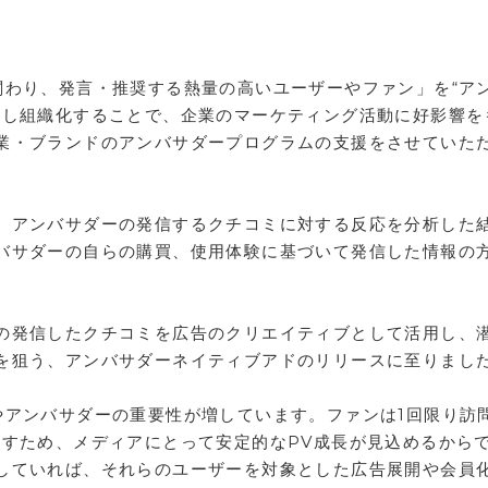
関わり、発言・推奨する熱量の高いユーザーやファン」を“ア
化し組織化することで、企業のマーケティング活動に好影響を
業・ブランドのアンバサダープログラムの支援をさせていた
、アンバサダーの発信するクチコミに対する反応を分析した
バサダーの自らの購買、使用体験に基づいて発信した情報の
。
の発信したクチコミを広告のクリエイティブとして活用し、
を狙う、アンバサダーネイティブアドのリリースに至りまし
やアンバサダーの重要性が増しています。ファンは1回限り訪
出すため、メディアにとって安定的なPV成長が見込めるから
していれば、それらのユーザーを対象とした広告展開や会員