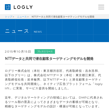
トップ
ニュース
NTTデータと共同で潜在顧客ターゲティングモデルを開発
企業情報
LANGUAGE
ニュース
経営理念
ENGLISH
NEWS
メッセージ
日本語
健康経営宣言
2015年10月15日
プレスリリース
ニュース
NTTデータと共同で潜在顧客ターゲティングモデルを開発
ブログ
ログリー株式会社（本社：東京都渋谷区、代表取締役：吉永浩和、
事業内容
以下ログリー）は、株式会社NTTデータ（本社：東京都江東区、代
表取締役社長：岩本敏男、以下NTTデータ）と潜在顧客ターゲティ
採用情報
ングモデルを共同開発し、ネイティブ広告プラットフォーム「logly
lift」に実装、サービス提供を開始しました。
IR
近年、デジタルマーケティングの領域においては、DMPに代表され
お問い合わせ
るツール類の普及によってさまざまなデータの蓄積が可能となり、
精緻なターゲティングモデルの設計・構築が可能となっています。