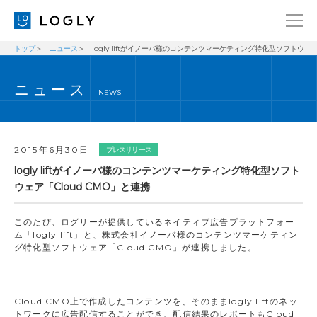
トップ
ニュース
logly liftがイノーバ様のコンテンツマーケティング特化型ソフトウェア
企業情報
LANGUAGE
ニュース
経営理念
ENGLISH
NEWS
メッセージ
日本語
健康経営宣言
2015年6月30日
プレスリリース
ニュース
logly liftがイノーバ様のコンテンツマーケティング特化型ソフト
ウェア「Cloud CMO」と連携
ブログ
事業内容
このたび、ログリーが提供しているネイティブ広告プラットフォー
ム「logly lift」と、株式会社イノーバ様のコンテンツマーケティン
採用情報
グ特化型ソフトウェア「Cloud CMO」が連携しました。
IR
お問い合わせ
Cloud CMO上で作成したコンテンツを、そのままlogly liftのネッ
トワークに広告配信することができ、配信結果のレポートもCloud