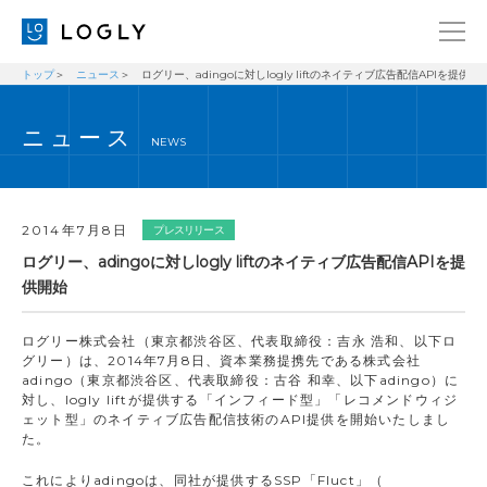
トップ
ニュース
ログリー、adingoに対しlogly liftのネイティブ広告配信APIを提供開
企業情報
LANGUAGE
ニュース
経営理念
ENGLISH
NEWS
メッセージ
日本語
健康経営宣言
2014年7月8日
プレスリリース
ニュース
ログリー、adingoに対しlogly liftのネイティブ広告配信APIを提
供開始
ブログ
事業内容
ログリー株式会社（東京都渋谷区、代表取締役：吉永 浩和、以下ロ
グリー）は、2014年7月8日、資本業務提携先である株式会社
採用情報
adingo（東京都渋谷区、代表取締役：古谷 和幸、以下adingo）に
対し、logly liftが提供する「インフィード型」「レコメンドウィジ
IR
ェット型」のネイティブ広告配信技術のAPI提供を開始いたしまし
た。
お問い合わせ
これによりadingoは、同社が提供するSSP「Fluct」（