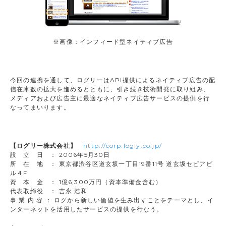
※画像：インフィード型ネイティブ広告
今回の連携を通して、ログリーはAPI提供によるネイティブ広告の配
信在庫数の拡大を進めるとともに、引き続き技術開発に取り組み、
メディアおよび広告主に最適なネイティブ広告サービスの提供を行
なってまいります。
【ログリー株式会社】
http://corp.logly.co.jp/
設 立 日 ： 2006年5月30日
所 在 地 ： 東京都渋谷区道玄坂一丁目19番11号 道玄坂セピアビ
ル４F
資 本 金 ： 1億6,300万円（資本準備金含む）
代表取締役 ： 吉永 浩和
事 業 内 容 ： ログから新しい価値を生み出すことをテーマとし、イ
ンターネットを活用したサービスの提供を行なう。