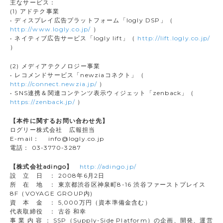
主なサービス：
(1) アドテク事業
• ディスプレイ広告プラットフォーム「logly DSP」（
http://www.logly.co.jp/
）
• ネイティブ広告サービス「logly lift」（
http://lift.logly.co.jp/
）
(2) メディアテクノロジー事業
• レコメンドサービス「newziaコネクト」（
http://connect.newzia.jp/
）
• SNS連携＆関連コンテンツ表示ウィジェット「zenback」（
https://zenback.jp/
）
【本件に関するお問い合わせ先】
ログリー株式会社 広報担当
E-mail： info@logly.co.jp
電話： 03-3770-3287
【株式会社adingo】
http://adingo.jp/
設 立 日 ： 2008年6月2日
所 在 地 ： 東京都渋谷区神泉町8-16 渋谷ファーストプレイス
8F（VOYAGE GROUP内)
資 本 金 ： 5,000万円（資本準備金含む）
代表取締役 ： 古谷 和幸
事 業 内 容 ： SSP（Supply-Side Platform）の企画、開発、運営