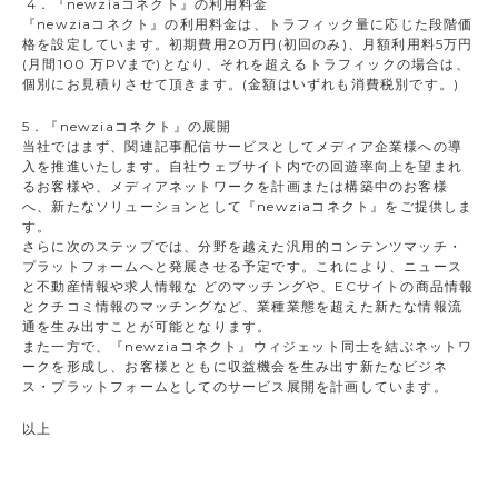
4．『newziaコネクト』の利用料金
『newziaコネクト』の利用料金は、トラフィック量に応じた段階価
格を設定しています。初期費用20万円(初回のみ)、月額利用料5万円
(月間100 万PVまで)となり、それを超えるトラフィックの場合は、
個別にお見積りさせて頂きます。(金額はいずれも消費税別です。)
5．『newziaコネクト』の展開
当社ではまず、関連記事配信サービスとしてメディア企業様への導
入を推進いたします。自社ウェブサイト内での回遊率向上を望まれ
るお客様や、メディアネットワークを計画または構築中のお客様
へ、新たなソリューションとして『newziaコネクト』をご提供しま
す。
さらに次のステップでは、分野を越えた汎用的コンテンツマッチ・
プラットフォームへと発展させる予定です。これにより、ニュース
と不動産情報や求人情報な どのマッチングや、ECサイトの商品情報
とクチコミ情報のマッチングなど、業種業態を超えた新たな情報流
通を生み出すことが可能となります。
また一方で、『newziaコネクト』ウィジェット同士を結ぶネットワ
ークを形成し、お客様とともに収益機会を生み出す新たなビジネ
ス・プラットフォームとしてのサービス展開を計画しています。
以上