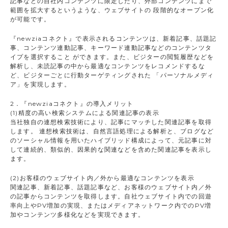
記事などの自社内コンテンツに限定したり、外部コンテンツにまで
範囲を拡大するというような、ウェブサイトの 段階的なオープン化
が可能です。
『newziaコネクト』で表示されるコンテンツは、新着記事、話題記
事、コンテンツ連動記事、キーワード連動記事などのコンテンツタ
イプを選択すること ができます。また、ビジターの閲覧履歴などを
解析し、未読記事の中から最適なコンテンツをレコメンドするな
ど、ビジターごとに行動ターゲティングされた 「パーソナルメディ
ア」を実現します。
2．『newziaコネクト』の導入メリット
(1)精度の高い検索システムによる関連記事の表示
当社独自の連想検索技術により、記事にマッチした関連記事を取得
します。 連想検索技術は、自然言語処理による解析と、ブログなど
のソーシャル情報を用いたハイブリッド構成によって、元記事に対
して連続的、類似的、因果的な関連などを含めた関連記事を表示し
ます。
(2)お客様のウェブサイト内／外から最適なコンテンツを表示
関連記事、新着記事、話題記事など、お客様のウェブサイト内／外
の記事からコンテンツを取得します。自社ウェブサイト内での回遊
率向上やPV増加の実現、またはメディアネットワーク内でのPV増
加やコンテンツ多様化などを実現できます。