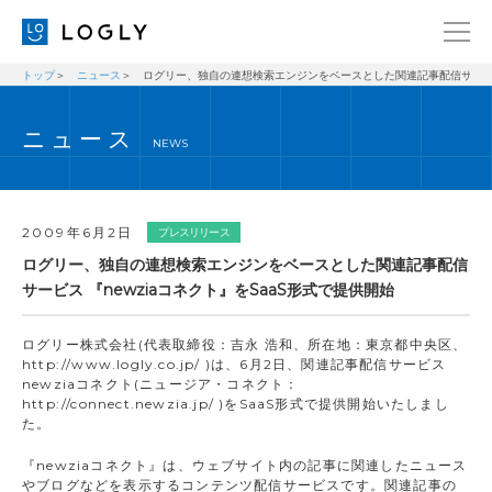
トップ
ニュース
ログリー、独自の連想検索エンジンをベースとした関連記事配信サービス 
企業情報
LANGUAGE
ニュース
経営理念
ENGLISH
NEWS
メッセージ
日本語
健康経営宣言
2009年6月2日
プレスリリース
ニュース
ログリー、独自の連想検索エンジンをベースとした関連記事配信
サービス 『newziaコネクト』をSaaS形式で提供開始
ブログ
事業内容
ログリー株式会社(代表取締役：吉永 浩和、所在地：東京都中央区、
http://www.logly.co.jp/ )は、6月2日、関連記事配信サービス
採用情報
newziaコネクト(ニュージア・コネクト：
http://connect.newzia.jp/ )をSaaS形式で提供開始いたしまし
IR
た。
お問い合わせ
『newziaコネクト』は、ウェブサイト内の記事に関連したニュース
やブログなどを表示するコンテンツ配信サービスです。関連記事の