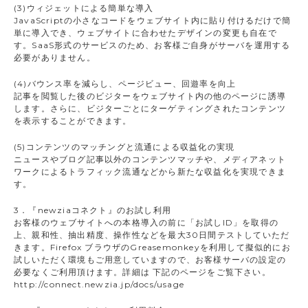
(3)ウィジェットによる簡単な導入
JavaScriptの小さなコードをウェブサイト内に貼り付けるだけで簡
単に導入でき、ウェブサイトに合わせたデザインの変更も自在で
す。SaaS形式のサービスのため、お客様ご自身がサーバを運用する
必要がありません。
(4)バウンス率を減らし、ページビュー、回遊率を向上
記事を閲覧した後のビジターをウェブサイト内の他のページに誘導
します。さらに、ビジターごとにターゲティングされたコンテンツ
を表示することができます。
(5)コンテンツのマッチングと流通による収益化の実現
ニュースやブログ記事以外のコンテンツマッチや、メディアネット
ワークによるトラフィック流通などから新たな収益化を実現できま
す。
3．『newziaコネクト』のお試し利用
お客様のウェブサイトへの本格導入の前に「お試しID」を取得の
上、親和性、抽出精度、操作性などを最大30日間テストしていただ
きます。Firefox ブラウザのGreasemonkeyを利用して擬似的にお
試しいただく環境もご用意していますので、お客様サーバの設定の
必要なくご利用頂けます。詳細は 下記のページをご覧下さい。
http://connect.newzia.jp/docs/usage