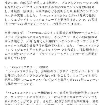
検索には、自然言語 処理による解析と、ブログなどのソーシャル情
報を用いたハイブリッド構成による連想検索エンジンを独自開発
し、連続性、類似性、因果関係などを判断した高 精度のコンテンツ
マッチを実現しました。『newziaコネクト』はSaaS形式で提供
し、ウェブサイトにウィジェトコードを貼り付けることで、お客様
側 でサーバを用意することなく、ご利用いただけます。
当社ではまず、『newziaコネクト』を関連記事配信サービスとして
メディア企業様への導入を推進し、さらにニュースと不動産情報や
求人情報など、分野 を越えた汎用的コンテンツマッチ・プラットフ
ォームへと発展させる準備を進めています。また、『newziaコネク
ト』ウィジェット同士を結ぶネットワー クを形成し、収益機会を生
み出す新たなビジネス・プラットフォームとしてのサービス展開を
計画しています。
1．『newziaコネクト』の概要
『newziaコネクト』は、お客様のウェブサイトにウィジェトコード
と呼ばれるスクリプトタグを貼り付けることで、ウェブサイト内の
記事に関連したニュースやブログなどを表示するSaaS型のコンテン
ツ配信サービスです。
『newziaコネクト』の各機能はすべて管理画面で随時設定できるた
め、ウェブサイトの目的やポリシーに合わせて柔軟にコンテンツを
表示することができ ます。さらに、配信する関連記事対象を、過去