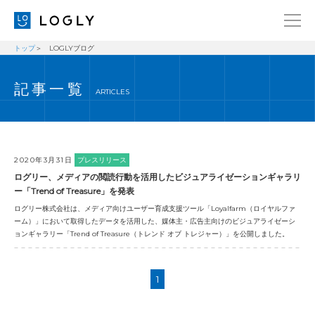
トップ
LOGLYブログ
企業情報
LANGUAGE
記事一覧
経営理念
ENGLISH
ARTICLES
メッセージ
日本語
健康経営宣言
ニュース
2020年3月31日
プレスリリース
ログリー、メディアの閲読行動を活用したビジュアライゼーションギャラリ
ブログ
ー「Trend of Treasure」を発表
ログリー株式会社は、メディア向けユーザー育成支援ツール「Loyalfarm（ロイヤルファ
事業内容
ーム）」において取得したデータを活用した、媒体主・広告主向けのビジュアライゼーシ
ョンギャラリー「Trend of Treasure（トレンド オブ トレジャー）」を公開しました。
採用情報
IR
1
お問い合わせ