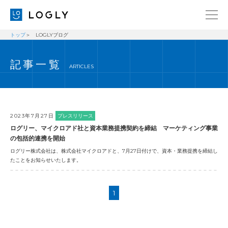
トップ
LOGLYブログ
企業情報
LANGUAGE
記事一覧
経営理念
ENGLISH
ARTICLES
メッセージ
日本語
健康経営宣言
ニュース
2023年7月27日
プレスリリース
ログリー、マイクロアド社と資本業務提携契約を締結 マーケティング事業
ブログ
の包括的連携を開始
ログリー株式会社は、株式会社マイクロアドと、7月27日付けで、資本・業務提携を締結し
事業内容
たことをお知らせいたします。
採用情報
IR
1
お問い合わせ