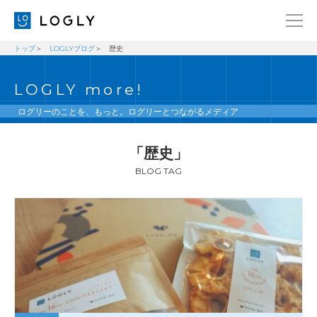
トップ
LOGLYブログ
歴史
企業情報
LANGUAGE
LOGLY more!
経営理念
ENGLISH
メッセージ
日本語
ログリーのことを、もっと。ログリーとつながるメディア
健康経営宣言
「歴史」
ニュース
BLOG TAG
ブログ
事業内容
採用情報
IR
お問い合わせ