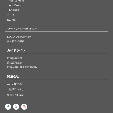
Ads Context
Ads Omni
Engage
ウルテク
mureo
プライバシーポリシー
LOGLY Ads Context
個人情報の取扱い
ガイドライン
広告掲載基準
広告原稿規定
広告品質に対する取り組み
関連会社
moto株式会社
転職アンテナ
株式会社EGG