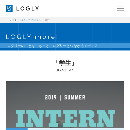
トップ
LOGLYブログ
学生
企業情報
LANGUAGE
LOGLY more!
経営理念
ENGLISH
メッセージ
日本語
ログリーのことを、もっと。ログリーとつながるメディア
健康経営宣言
「学生」
ニュース
BLOG TAG
ブログ
事業内容
採用情報
IR
お問い合わせ