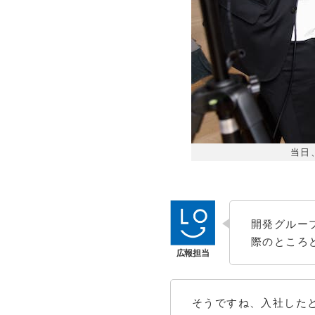
当日
開発グルー
際のところ
そうですね、入社した