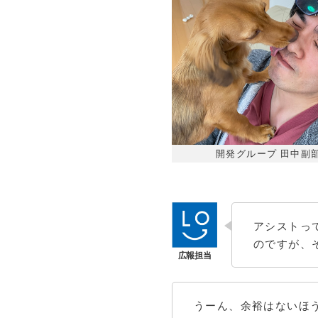
開発グループ 田中副
アシストっ
のですが、
うーん、余裕はないほ