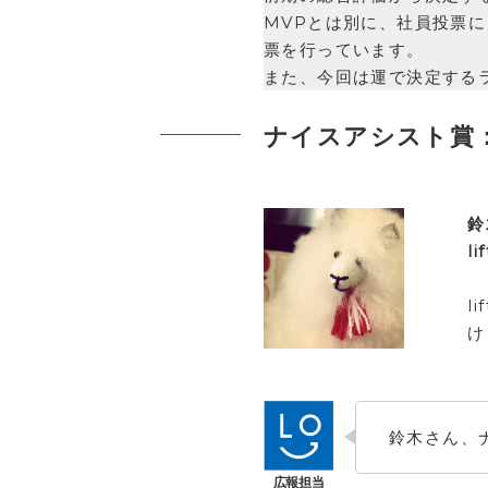
MVPとは別に、社員投票
票を行っています。
また、今回は運で決定する
ナイスアシスト賞
鈴
l
l
け
鈴木さん、