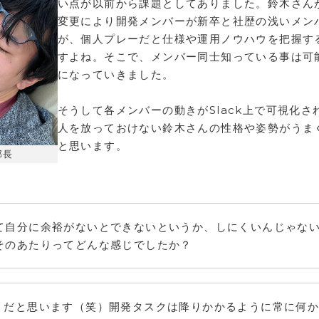
い点が以前から課題としてありました。鈴木さん
変更により開発メンバーが新卒と社歴の浅いメン
が、個人プレーだと仕様や運用ノウハウを把握す
すよね。そこで、メンバー同士知っている事は可
になっていきました。
そうして各メンバーの動きがSlack上で可視化
人を放っておけない鈴木さんの性格や姿勢がうま
と思います。
部長
て自分に余裕がないとできないというか、しにくいんじゃな
そのあたりってどんな感じでしたか？
うだと思います（笑）開発タスクは降りかかるように常に何