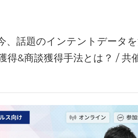
1時〜】今、話題のインテントデータ
得&商談獲得手法とは？ / 共