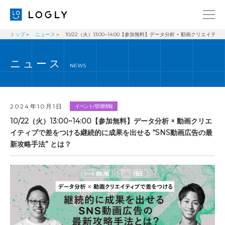
トップ
ニュース
10/22（火）13:00~14:00【参加無料】データ分析 × 動画クリエ
企業情報
LANGUAGE
ニュース
経営理念
ENGLISH
NEWS
メッセージ
日本語
健康経営宣言
2024年10月1日
イベント/登壇情報
ニュース
10/22（火）13:00~14:00【参加無料】データ分析 × 動画クリエ
イティブで差をつける継続的に成果を出せる “SNS動画広告の最
ブログ
新攻略手法” とは？
事業内容
採用情報
IR
お問い合わせ