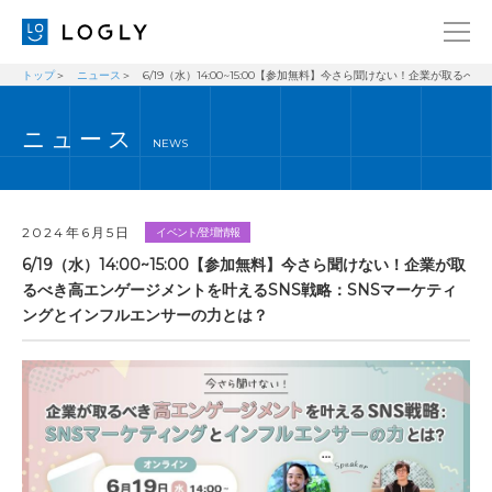
トップ
ニュース
6/19（水）14:00~15:00【参加無料】今さら聞けない！企業が取
企業情報
LANGUAGE
ニュース
経営理念
ENGLISH
NEWS
メッセージ
日本語
健康経営宣言
2024年6月5日
イベント/登壇情報
ニュース
6/19（水）14:00~15:00【参加無料】今さら聞けない！企業が取
るべき高エンゲージメントを叶えるSNS戦略：SNSマーケティ
ブログ
ングとインフルエンサーの力とは？
事業内容
採用情報
IR
お問い合わせ