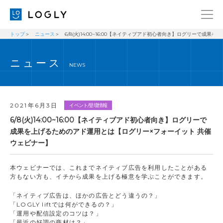
トップ
ニュース
6/8(火)14:00~16:00【ネイティブアド初心者向き】ログリーで
企業情報
LANGUAGE
ニュース
経営理念
ENGLISH
NEWS
メッセージ
日本語
健康経営宣言
2021年6月3日
イベント/登壇情報
ニュース
6/8(火)14:00~16:00【ネイティブアド初心者向き】ログリーで
成果を上げるためのアド運用とは【ログリー×フォーイット 共催
ブログ
ウェビナー】
事業内容
本ウェビナーでは、これまでネイティブ広告を利用したことがある
採用情報
方もない方も、イチから成果を上げる極意を学ぶことができます。
IR
「ネイティブ広告は、ほかの広告とどう違うの？」
「LOGLY liftでは何ができるの？」
お問い合わせ
「運用や配信設定のコツは？」
「最近の好調の商材は？」