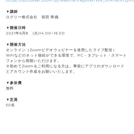
https://us02web.zoom.us/webinar/register/WN_3hXh8iXYQPi
▼講師
ログリー株式会社 前田 華織
▼開催日時
2021年6月8 (火)14:00~16:00
▼開催方法
オンライン（Zoomビデオウェビナーを使用したライブ配信）
Wifiなどのネット接続ができる環境で、PC・タブレット・スマート
フォンから視聴いただけます。
※初めてZoomをご利用になる方は、事前にアプリのダウンロード
とアカウント作成をお願いいたします。
▼参加費
無料
▼定員
50名