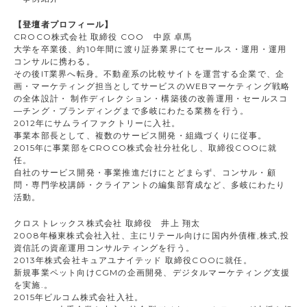
【登壇者プロフィール】
CROCO株式会社 取締役 COO 中原 卓馬
大学を卒業後、約10年間に渡り証券業界にてセールス・運用・運用
コンサルに携わる。
その後IT業界へ転身。不動産系の比較サイトを運営する企業で、企
画・マーケティング担当としてサービスのWEBマーケティング戦略
の全体設計・ 制作ディレクション・構築後の改善運用・セールスコ
―チング・ブランディングまで多岐にわたる業務を行う。
2012年にサムライファクトリーに入社。
事業本部長として、複数のサービス開発・組織づくりに従事。
2015年に事業部をCROCO株式会社分社化し、取締役COOに就
任。
自社のサービス開発・事業推進だけにとどまらず、コンサル・顧
問・専門学校講師・クライアントの編集部育成など、多岐にわたり
活動。
クロストレックス株式会社 取締役 井上 翔太
2008年極東株式会社入社、主にリテール向けに国内外債権,株式,投
資信託の資産運用コンサルティングを行う。
2013年株式会社キュアユナイテッド 取締役COOに就任。
新規事業ペット向けCGMの企画開発、デジタルマーケティング支援
を実施.。
2015年ビルコム株式会社入社。