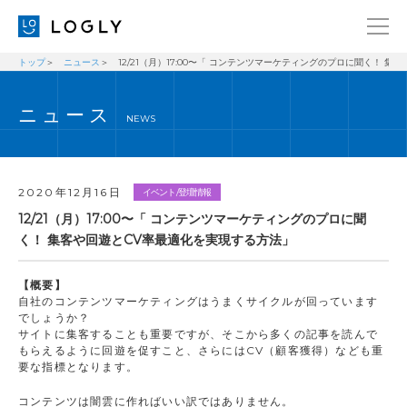
トップ
ニュース
12/21（月）17:00〜「 コンテンツマーケティングのプロに聞く！ 
企業情報
LANGUAGE
ニュース
経営理念
ENGLISH
NEWS
メッセージ
日本語
健康経営宣言
2020年12月16日
イベント/登壇情報
ニュース
12/21（月）17:00〜「 コンテンツマーケティングのプロに聞
く！ 集客や回遊とCV率最適化を実現する方法」
ブログ
事業内容
【概要】
自社のコンテンツマーケティングはうまくサイクルが回っています
採用情報
でしょうか？
サイトに集客することも重要ですが、そこから多くの記事を読んで
IR
もらえるように回遊を促すこと、さらにはCV（顧客獲得）なども重
要な指標となります。
お問い合わせ
コンテンツは闇雲に作ればいい訳ではありません。