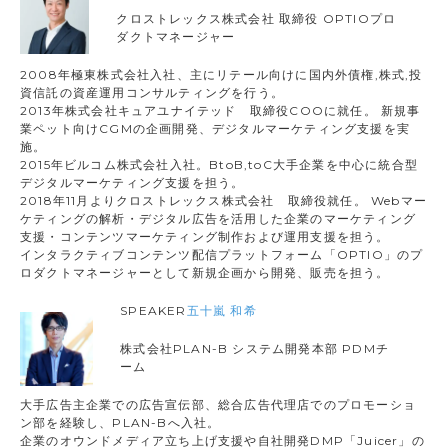
クロストレックス株式会社 取締役 OPTIOプロ
ダクトマネージャー
2008年極東株式会社入社、主にリテール向けに国内外債権,株式,投
資信託の資産運用コンサルティングを行う。
2013年株式会社キュアユナイテッド 取締役COOに就任。 新規事
業ペット向けCGMの企画開発、デジタルマーケティング支援を実
施。
2015年ビルコム株式会社入社。BtoB,toC大手企業を中心に統合型
デジタルマーケティング支援を担う。
2018年11月よりクロストレックス株式会社 取締役就任。 Webマー
ケティングの解析・デジタル広告を活用した企業のマーケティング
支援・コンテンツマーケティング制作および運用支援を担う。
インタラクティブコンテンツ配信プラットフォーム「OPTIO」のプ
ロダクトマネージャーとして新規企画から開発、販売を担う。
SPEAKER
五十嵐 和希
株式会社PLAN-B システム開発本部 PDMチ
ーム
大手広告主企業での広告宣伝部、総合広告代理店でのプロモーショ
ン部を経験し、PLAN-Bへ入社。
企業のオウンドメディア立ち上げ支援や自社開発DMP「Juicer」の