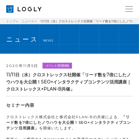
トップ
ニュース
11/11日（水）クロストレックス社開催「リード数を7倍にしたノウハ
企業情報
LANGUAGE
ニュース
経営理念
ENGLISH
NEWS
メッセージ
日本語
健康経営宣言
2020年11月5日
イベント/登壇情報
ニュース
11/11日（水）クロストレックス社開催「リード数を7倍にしたノ
ウハウを大公開！SEO×インタラクティブコンテンツ活用講座｜
ブログ
クロストレックス×PLAN-B共催」
事業内容
セミナー内容
採用情報
クロストレックス株式会社と株式会社PLAN-Bの共催による、
「リ
IR
ード数を7倍にしたノウハウを大公開！SEO×インタラクティブコン
テンツ活用講座」
を開催いたします。
お問い合わせ