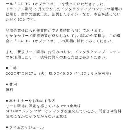
ール「OPTIO（オプティオ）」を使っていただきました。
トライアル期間1ヶ月で分かったインタラクティブコンテンツ活用の
効果と、実際の創意工夫、苦労したポイントなど、本音を語ってい
ただく60分です。
登壇企業様にも直接質問ができる時間も設けております。
なかなかリード獲得施策が成功しないでお悩みの企業様は、この機
会に「OPTIO（オプティオ）」の真相に触れてみてください。
また、新規リード獲得にお悩みの方や、インタラクティブコンテン
ツを活用したリード獲得に興味のある方はご参加ください。
■ 日時
2020年10月27日（火）15:00-16:00（14:50より入室可能）
■ 費用
無料
■ 本セミナーをお勧めする方
リード獲得に課題を感じているBtoB企業様
SEOやコンテンツマーケティングを強化しているが、問合せや資料
請求になかなかつながらない企業様
■ タイムスケジュール