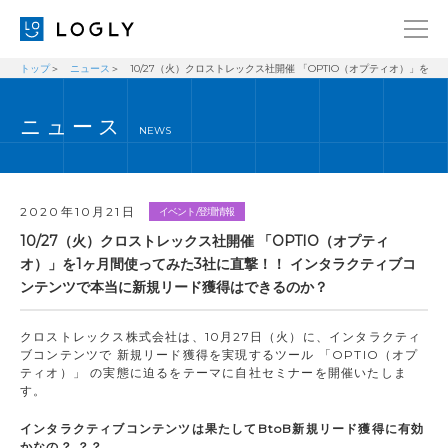
トップ
ニュース
10/27（火）クロストレックス社開催 「OPTIO（オプティオ）」
企業情報
LANGUAGE
ニュース
経営理念
ENGLISH
NEWS
メッセージ
日本語
健康経営宣言
2020年10月21日
イベント/登壇情報
ニュース
10/27（火）クロストレックス社開催 「OPTIO（オプティ
オ）」を1ヶ月間使ってみた3社に直撃！！ インタラクティブコ
ブログ
ンテンツで本当に新規リード獲得はできるのか？
事業内容
クロストレックス株式会社は、10月27日（火）に、インタラクティ
採用情報
ブコンテンツで 新規リード獲得を実現するツール 「OPTIO（オプ
ティオ）」 の実態に迫るをテーマに自社セミナーを開催いたしま
IR
す。
お問い合わせ
インタラクティブコンテンツは果たしてBtoB新規リード獲得に有効
かなの？ ？？