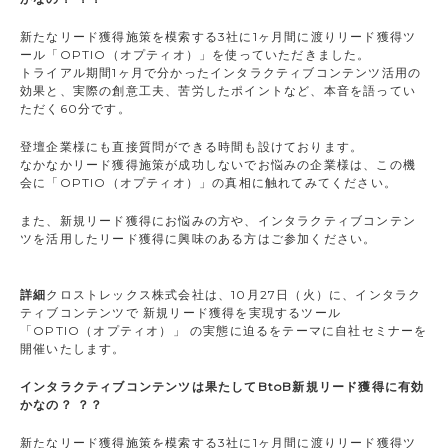
新たなリード獲得施策を模索する3社に1ヶ月間に渡りリード獲得ツ
ール「OPTIO（オプティオ）」を使っていただきました。
トライアル期間1ヶ月で分かったインタラクティブコンテンツ活用の
効果と、実際の創意工夫、苦労したポイントなど、本音を語ってい
ただく60分です。
登壇企業様にも直接質問ができる時間も設けております。
なかなかリード獲得施策が成功しないでお悩みの企業様は、この機
会に「OPTIO（オプティオ）」の真相に触れてみてください。
また、新規リード獲得にお悩みの方や、インタラクティブコンテン
ツを活用したリード獲得に興味のある方はご参加ください。
詳細
クロストレックス株式会社は、10月27日（火）に、インタラク
ティブコンテンツで 新規リード獲得を実現するツール
「OPTIO（オプティオ）」 の実態に迫るをテーマに自社セミナーを
開催いたします。
インタラクティブコンテンツは果たしてBtoB新規リード獲得に有効
かなの？ ？？
新たなリード獲得施策を模索する3社に1ヶ月間に渡りリード獲得ツ