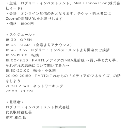
・主催 ログリー・インベストメント、Media Innovation(株式会
社イード)
・会場 オンライン配信のみとなります。チケット購入者には
Zoomの参加URLをお送りします
・価格 1500円
＜スケジュール＞
18:30 OPEN
18:45 START（会場よりアナウンス）
18:45-18:55 ログリー・インベストメントより開会のご挨拶
18:55-19:00 転換
19:00-19:50 PART1:メディアのM&A最前線 〜買い手と売り手、
それぞれの思惑について聞いてみた〜
19:50-20:00 転換・小休憩
20:00-20:50 PART2:これからの「メディアのマネタイズ」の話
をしよう
20:50-21:40 ネットワーキング
22:00 CLOSE
＜登壇者＞
ログリー・インベストメント株式会社
代表取締役社長
岸本 雅久 氏