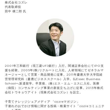
株式会社コズレ
代表取締役
田中 穣二郎 氏
2001年三和銀行（現三菱UFJ銀行）入行。関連証券会社にてIPO支
援を経験。2005年(株)リクルートに入社。人材領域にてゼネラルマ
ネージャーとして営業・商品開発に従事。2011年慶應大学大学院経
営管理研究科（慶應ビジネススクール）入学。仏Essec Business
Schoolへ派遣留学。卒業後、(株)エス・エム・エスに入社。医療
（病院）コンサルティング事業の新規立ち上げに従事。2013年株式
会社トウキョウアイト（現株式会社コズレ）を設立。
子育てナレッジシェアメディア 「cozreマガジン」
子連れのおでかけ情報に関する投稿・検索サイト「cozreコミュニテ