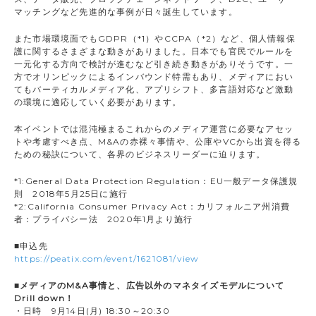
マッチングなど先進的な事例が日々誕生しています。
また市場環境面でもGDPR（*1）やCCPA（*2）など、個人情報保
護に関するさまざまな動きがありました。日本でも官民でルールを
一元化する方向で検討が進むなど引き続き動きがありそうです。一
方でオリンピックによるインバウンド特需もあり、メディアにおい
てもバーティカルメディア化、アプリシフト、多言語対応など激動
の環境に適応していく必要があります。
本イベントでは混沌極まるこれからのメディア運営に必要なアセッ
トや考慮すべき点、M&Aの赤裸々事情や、公庫やVCから出資を得る
ための秘訣について、各界のビジネスリーダーに迫ります。
*1:General Data Protection Regulation：EU一般データ保護規
則 2018年5月25日に施行
*2:California Consumer Privacy Act：カリフォルニア州消費
者：プライバシー法 2020年1月より施行
■
申込先
https://peatix.com/event/1621081/view
■メディアのM&A事情と、広告以外のマネタイズモデルについて
Drill down！
・日時 9月14日(月) 18:30～20:30