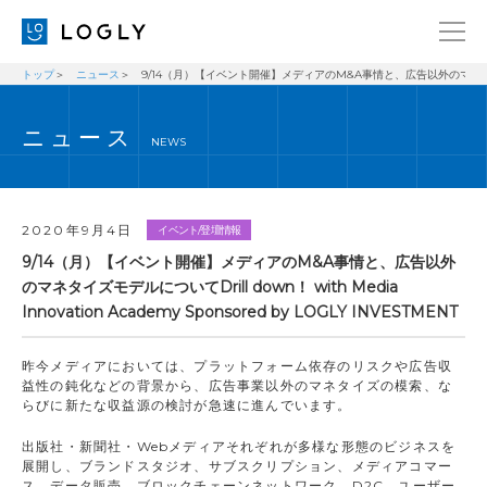
トップ
ニュース
9/14（月）【イベント開催】メディアのM&A事情と、広告以外のマネタイズモデルについて
企業情報
LANGUAGE
ニュース
経営理念
ENGLISH
NEWS
メッセージ
日本語
健康経営宣言
2020年9月4日
イベント/登壇情報
ニュース
9/14（月）【イベント開催】メディアのM&A事情と、広告以外
のマネタイズモデルについてDrill down！ with Media
ブログ
Innovation Academy Sponsored by LOGLY INVESTMENT
事業内容
昨今メディアにおいては、プラットフォーム依存のリスクや広告収
採用情報
益性の鈍化などの背景から、広告事業以外のマネタイズの模索、な
らびに新たな収益源の検討が急速に進んでいます。
IR
出版社・新聞社・Webメディアそれぞれが多様な形態のビジネスを
お問い合わせ
展開し、ブランドスタジオ、サブスクリプション、メディアコマー
ス、データ販売、ブロックチェーンネットワーク、D2C、ユーザー