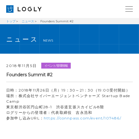
トップ
ニュース
Founders Summit #2
企業情報
LANGUAGE
ニュース
経営理念
ENGLISH
NEWS
メッセージ
日本語
健康経営宣言
2018年11月5日
イベント/登壇情報
ニュース
Founders Summit #2
ブログ
日時：2018年11月26日（月）19：30～21：30（19:00受付開始）
事業内容
場所：株式会社サイバーエージェントベンチャーズ Startup Bade
Camp
採用情報
東京都渋谷区円山町28-1 渋谷道玄坂スカイビル8階
ログリーからの登壇者：代表取締役 吉永浩和
IR
参加申し込みURL：
https://connpass.com/event/107486/
お問い合わせ