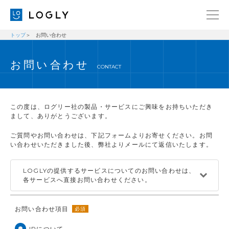
トップ
お問い合わせ
企業情報
LANGUAGE
お問い合わせ
経営理念
ENGLISH
CONTACT
メッセージ
日本語
健康経営宣言
この度は、ログリー社の製品・サービスにご興味をお持ちいただき
ニュース
まして、ありがとうございます。
ブログ
ご質問やお問い合わせは、下記フォームよりお寄せください。お問
い合わせいただきました後、弊社よりメールにて返信いたします。
事業内容
LOGLYの提供するサービスについてのお問い合わせは、
採用情報
各サービスへ直接お問い合わせください。
IR
お問い合わせ項目
必須
お問い合わせ
IRについて